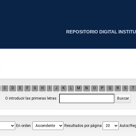
REPOSITORIO DIGITAL INSTITU
a
C
D
E
F
G
H
I
J
K
L
M
N
O
P
Q
R
S
T
O introducir las primeras letras:
En orden:
Resultados por página
Autor/Reg