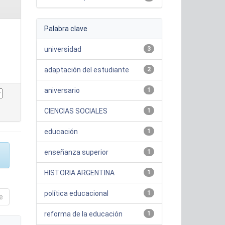
Palabra clave
universidad
3
adaptación del estudiante
2
aniversario
1
CIENCIAS SOCIALES
1
educación
1
enseñanza superior
1
HISTORIA ARGENTINA
1
política educacional
1
e
reforma de la educación
1