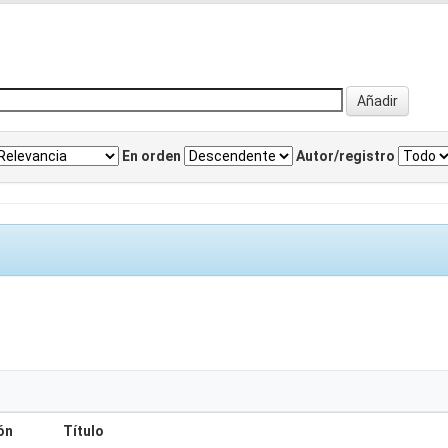
En orden
Autor/registro
ón
Título