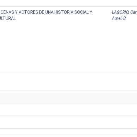
SCENAS Y ACTORES DE UNA HISTORIA SOCIAL Y
LAGORIO, Car
ULTURAL
Aureli B.