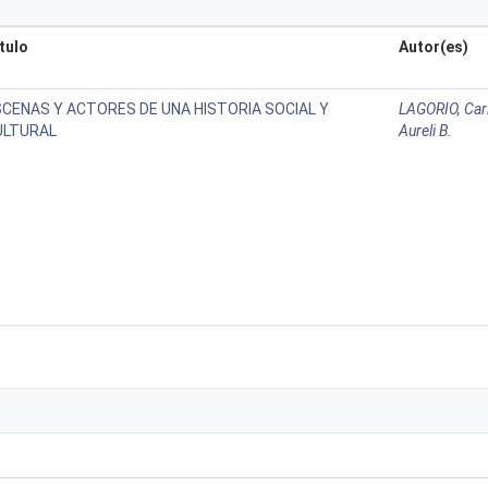
tulo
Autor(es)
SCENAS Y ACTORES DE UNA HISTORIA SOCIAL Y
LAGORIO, Car
ULTURAL
Aureli B.