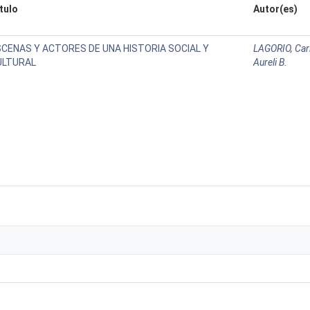
tulo
Autor(es)
SCENAS Y ACTORES DE UNA HISTORIA SOCIAL Y
LAGORIO, Car
ULTURAL
Aureli B.