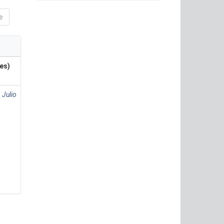
e
es)
 Julio