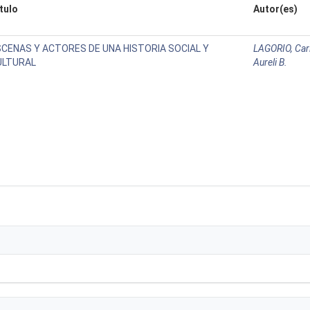
tulo
Autor(es)
SCENAS Y ACTORES DE UNA HISTORIA SOCIAL Y
LAGORIO, Car
ULTURAL
Aureli B.