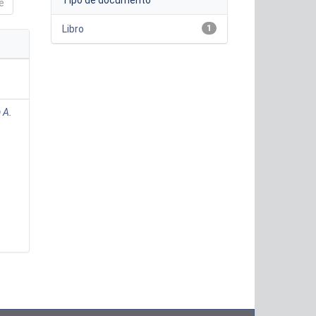
Tipo de documento
e
Libro
1
 A.