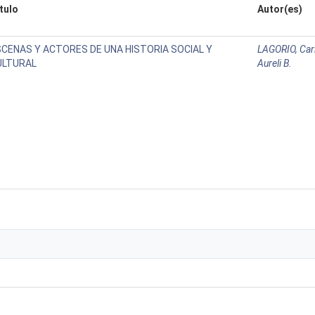
tulo
Autor(es)
SCENAS Y ACTORES DE UNA HISTORIA SOCIAL Y
LAGORIO, Car
ULTURAL
Aureli B.