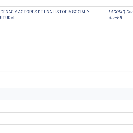
SCENAS Y ACTORES DE UNA HISTORIA SOCIAL Y
LAGORIO, Car
ULTURAL
Aureli B.