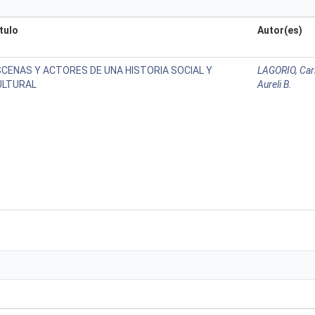
tulo
Autor(es)
SCENAS Y ACTORES DE UNA HISTORIA SOCIAL Y
LAGORIO, Car
ULTURAL
Aureli B.