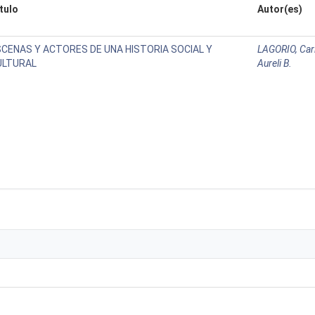
tulo
Autor(es)
SCENAS Y ACTORES DE UNA HISTORIA SOCIAL Y
LAGORIO, Car
ULTURAL
Aureli B.