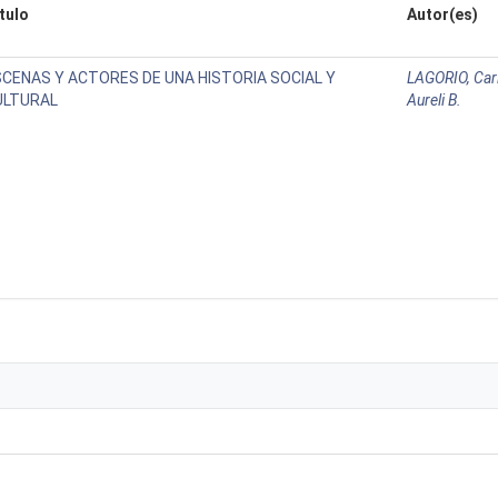
tulo
Autor(es)
SCENAS Y ACTORES DE UNA HISTORIA SOCIAL Y
LAGORIO, Car
ULTURAL
Aureli B.