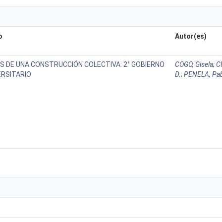
o
Autor(es)
S DE UNA CONSTRUCCIÓN COLECTIVA: 2° GOBIERNO
COGO, Gisela
;
C
ERSITARIO
D.
;
PENELA, Pa