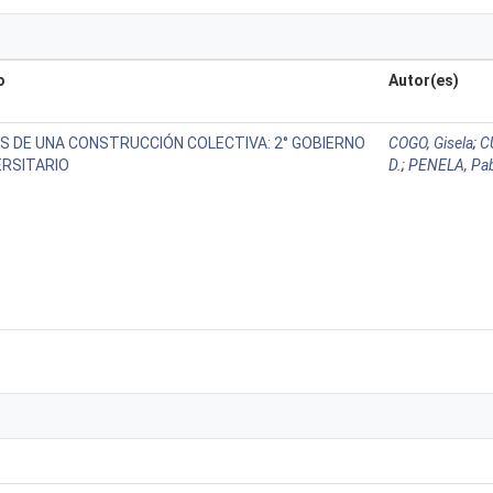
o
Autor(es)
S DE UNA CONSTRUCCIÓN COLECTIVA: 2° GOBIERNO
COGO, Gisela
;
C
ERSITARIO
D.
;
PENELA, Pa