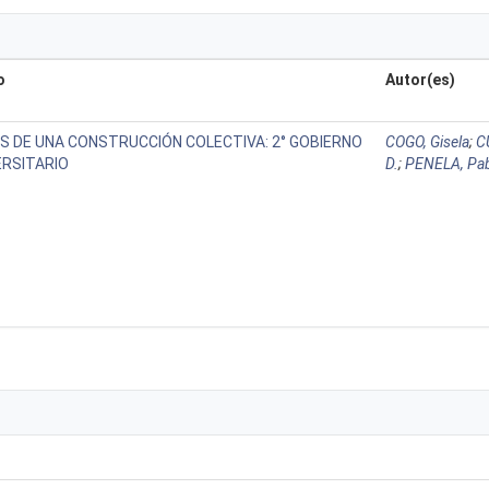
o
Autor(es)
S DE UNA CONSTRUCCIÓN COLECTIVA: 2° GOBIERNO
COGO, Gisela
;
C
ERSITARIO
D.
;
PENELA, Pa