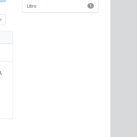
Libro
1
e
A,