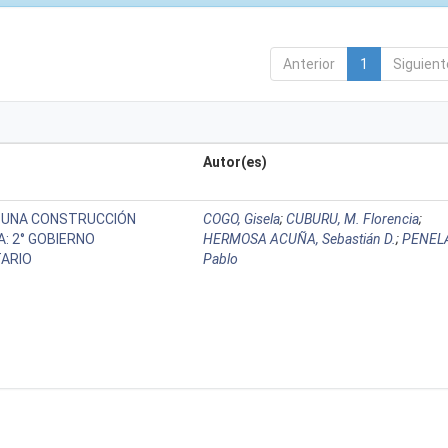
Anterior
1
Siguient
Autor(es)
 UNA CONSTRUCCIÓN
COGO, Gisela
;
CUBURU, M. Florencia
;
: 2° GOBIERNO
HERMOSA ACUÑA, Sebastián D.
;
PENEL
TARIO
Pablo