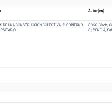
o
Autor(es)
S DE UNA CONSTRUCCIÓN COLECTIVA: 2° GOBIERNO
COGO, Gisela
;
C
ERSITARIO
D.
;
PENELA, Pa