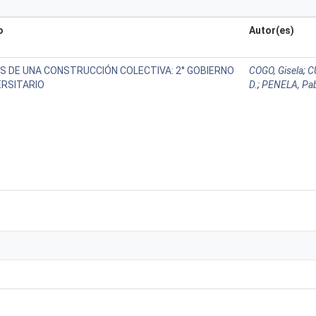
o
Autor(es)
S DE UNA CONSTRUCCIÓN COLECTIVA: 2° GOBIERNO
COGO, Gisela
;
C
ERSITARIO
D.
;
PENELA, Pa