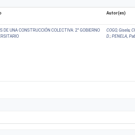
o
Autor(es)
S DE UNA CONSTRUCCIÓN COLECTIVA: 2° GOBIERNO
COGO, Gisela
;
C
ERSITARIO
D.
;
PENELA, Pa