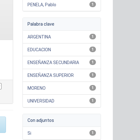
PENELA, Pablo
1
Palabra clave
ARGENTINA
1
EDUCACION
1
ENSEÑANZA SECUNDARIA
1
ENSEÑANZA SUPERIOR
1
MORENO
1
UNIVERSIDAD
1
Con adjuntos
Si
1