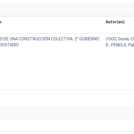
o
Autor(es)
S DE UNA CONSTRUCCIÓN COLECTIVA: 2° GOBIERNO
COGO, Gisela
;
C
ERSITARIO
D.
;
PENELA, Pa