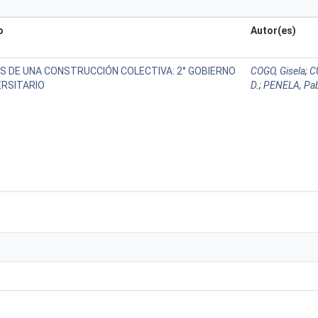
o
Autor(es)
S DE UNA CONSTRUCCIÓN COLECTIVA: 2° GOBIERNO
COGO, Gisela
;
C
ERSITARIO
D.
;
PENELA, Pa