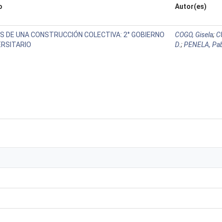
o
Autor(es)
S DE UNA CONSTRUCCIÓN COLECTIVA: 2° GOBIERNO
COGO, Gisela
;
C
ERSITARIO
D.
;
PENELA, Pa