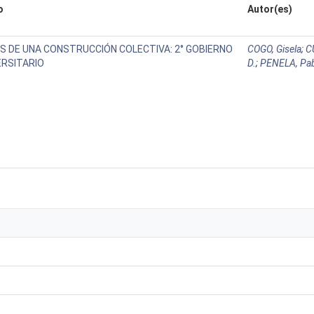
o
Autor(es)
S DE UNA CONSTRUCCIÓN COLECTIVA: 2° GOBIERNO
COGO, Gisela
;
C
ERSITARIO
D.
;
PENELA, Pa