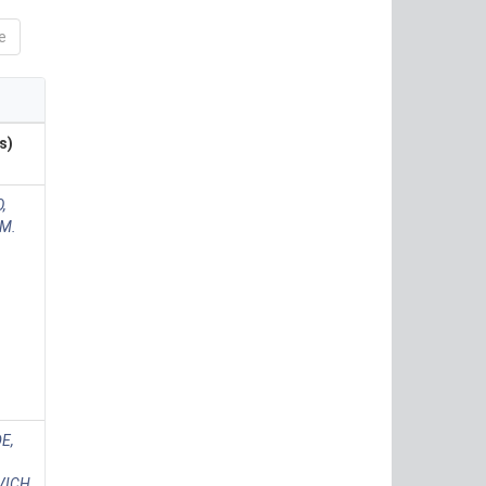
e
s)
,
 M.
E,
VICH,