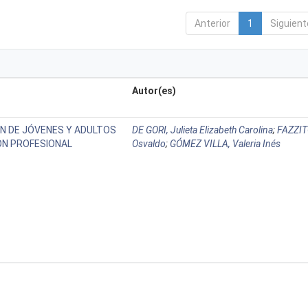
Anterior
1
Siguient
Autor(es)
N DE JÓVENES Y ADULTOS
DE GORI, Julieta Elizabeth Carolina
;
FAZZIT
N PROFESIONAL
Osvaldo
;
GÓMEZ VILLA, Valeria Inés