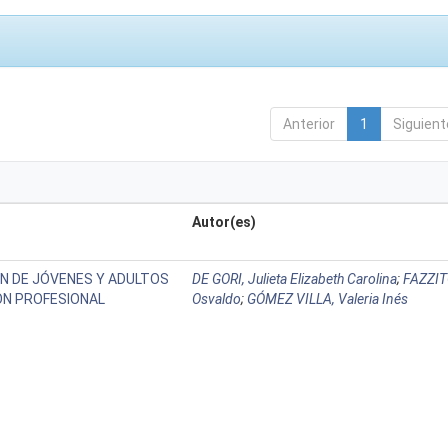
Anterior
1
Siguient
Autor(es)
N DE JÓVENES Y ADULTOS
DE GORI, Julieta Elizabeth Carolina
;
FAZZIT
N PROFESIONAL
Osvaldo
;
GÓMEZ VILLA, Valeria Inés