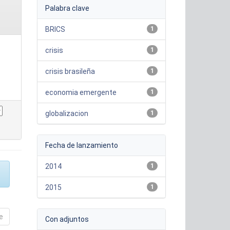
Palabra clave
BRICS
1
crisis
1
crisis brasileña
1
economia emergente
1
globalizacion
1
Fecha de lanzamiento
2014
1
2015
1
e
Con adjuntos