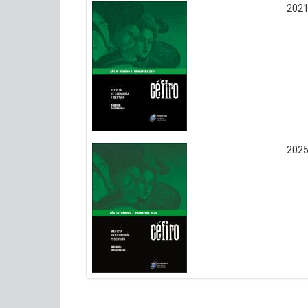
202
202