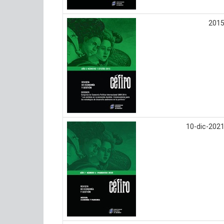
201
10-dic-202