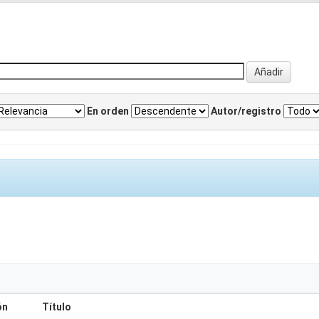
En orden
Autor/registro
ón
Título