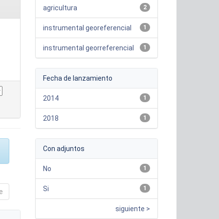
agricultura
2
instrumental georeferencial
1
instrumental georreferencial
1
Fecha de lanzamiento
2014
1
2018
1
Con adjuntos
No
1
Si
1
e
siguiente >