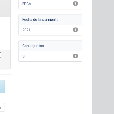
FPGA
1
Fecha de lanzamiento
2021
1
Con adjuntos
Si
1
e