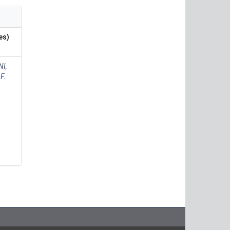
es)
I,
F.