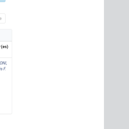
e
r(es)
ONI,
s F.