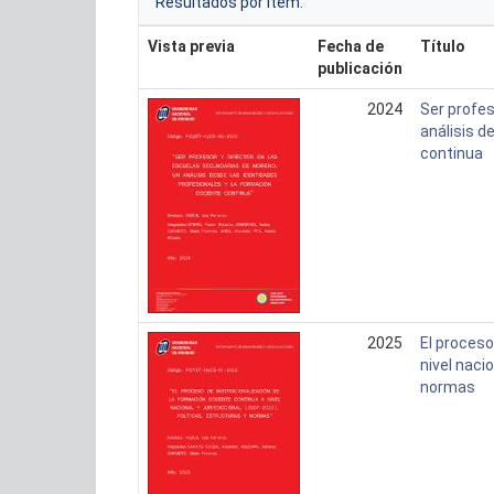
Resultados por ítem:
Vista previa
Fecha de
Título
publicación
2024
Ser profes
análisis d
continua
2025
El proceso
nivel naci
normas