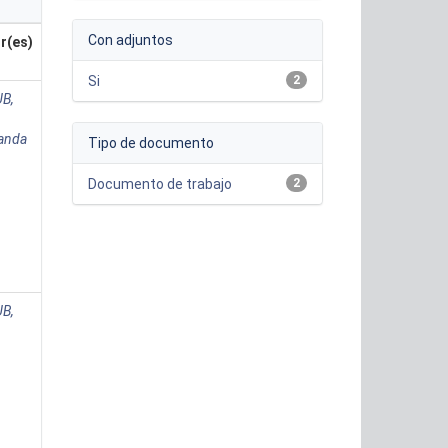
Con adjuntos
r(es)
Si
2
B,
anda
Tipo de documento
Documento de trabajo
2
B,