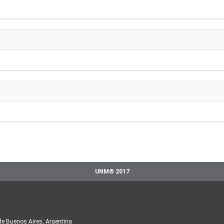
UNM® 2017
de Buenos Aires, Argentina