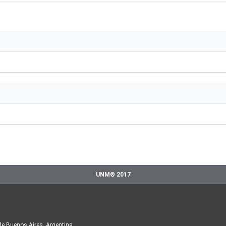
UNM® 2017
de Buenos Aires, Argentina