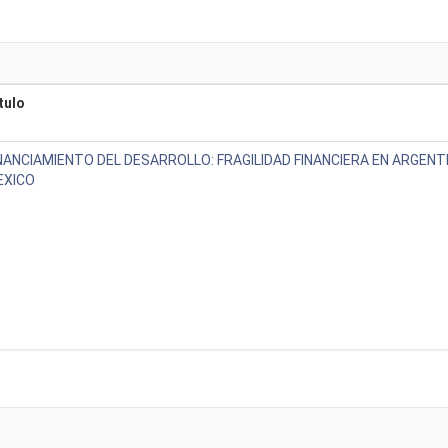
tulo
NANCIAMIENTO DEL DESARROLLO: FRAGILIDAD FINANCIERA EN ARGENTI
EXICO