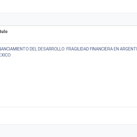
tulo
NANCIAMIENTO DEL DESARROLLO: FRAGILIDAD FINANCIERA EN ARGENTI
EXICO