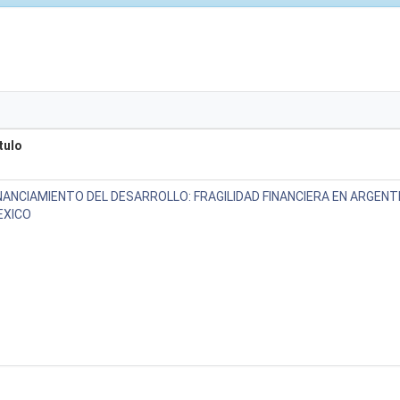
tulo
NANCIAMIENTO DEL DESARROLLO: FRAGILIDAD FINANCIERA EN ARGENTI
EXICO