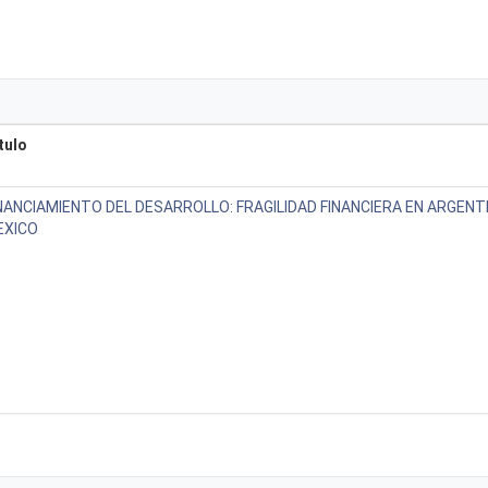
tulo
NANCIAMIENTO DEL DESARROLLO: FRAGILIDAD FINANCIERA EN ARGENTI
EXICO