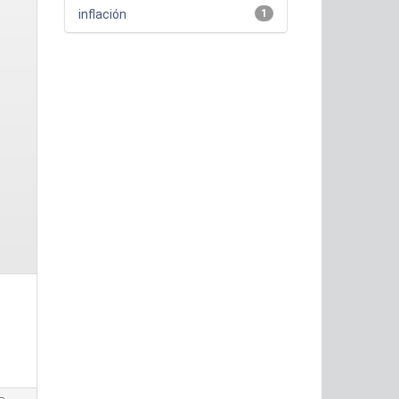
inflación
1