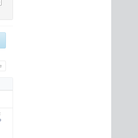
e
;
o