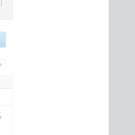
e
;
o