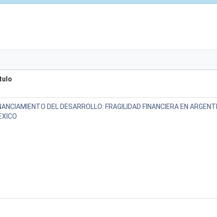
tulo
NANCIAMIENTO DEL DESARROLLO: FRAGILIDAD FINANCIERA EN ARGENTI
EXICO