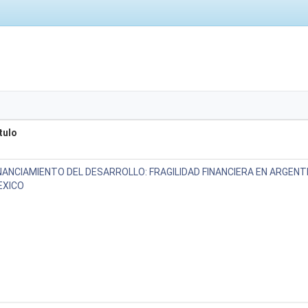
tulo
NANCIAMIENTO DEL DESARROLLO: FRAGILIDAD FINANCIERA EN ARGENTI
EXICO