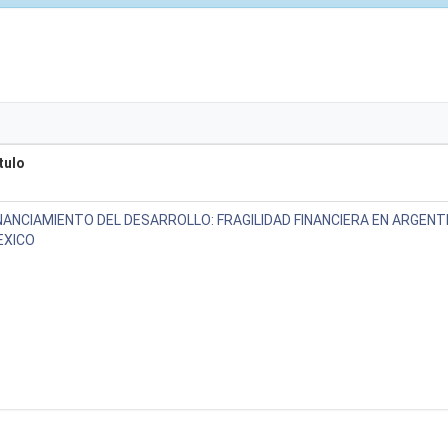
tulo
NANCIAMIENTO DEL DESARROLLO: FRAGILIDAD FINANCIERA EN ARGENTI
EXICO