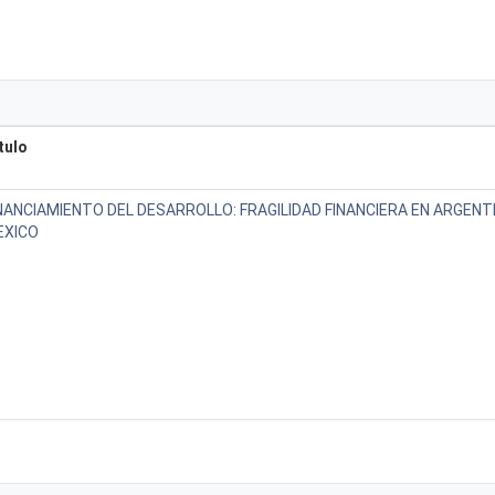
tulo
NANCIAMIENTO DEL DESARROLLO: FRAGILIDAD FINANCIERA EN ARGENTI
EXICO