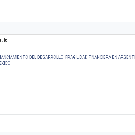
tulo
NANCIAMIENTO DEL DESARROLLO: FRAGILIDAD FINANCIERA EN ARGENTI
EXICO